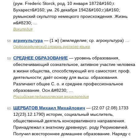
(рум. Frederic Storck, род. 10 января 1872&#160;г.
Бухарест&#160; ум. 26 декабря 1942&#160;г.)&#160;
румынский скульптор немецкого происхождения. Жизнь
и&#8230; …
Википедия
агрикультура
— (1 ж) (земледелие; ср. агрокультура) …
58
Орфографический словарь русского языка
СРЕДНЕЕ ОБРАЗОВАНИЕ
— уровень образования,
59
обеспечивающий сознательное, активное участие человека
в жизни общества, способствующий его самостоят. проф.
деятельности; даёт основу для высш. образования.
Различают общее С. о. и среднее профессиональное
образование. Осн.&#8230; …
Российская педагогическая энциклопедия
ЩЕРБАТОВ Михаил Михайлович
— (22.07 (2.08).1733
60
12(23).12.1790) историк, социальный мыслитель,
общественный деятель консервативного направления.
Принадлежал к знатному древнерус. роду Рюриковичей.
Получил всестороннее домашнее образование. Наряду с