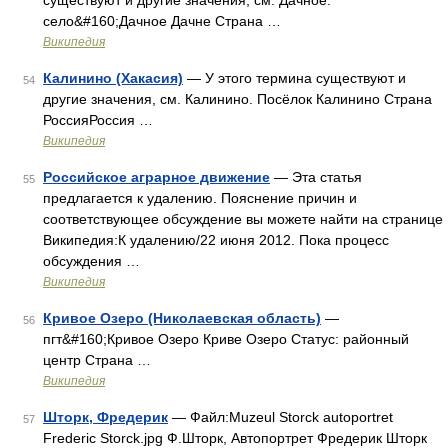
существуют и другие значения, см. Дачное.
село&#160;Дачное Дачне Страна …
Википедия
Калинино (Хакасия)
— У этого термина существуют и
54
другие значения, см. Калинино. Посёлок Калинино Страна
РоссияРоссия …
Википедия
Российское аграрное движение
— Эта статья
55
предлагается к удалению. Пояснение причин и
соответствующее обсуждение вы можете найти на странице
Википедия:К удалению/22 июня 2012. Пока процесс
обсуждения …
Википедия
Кривое Озеро (Николаевская область)
—
56
пгт&#160;Кривое Озеро Криве Озеро Статус: районный
центр Страна …
Википедия
Шторк, Фредерик
— Файл:Muzeul Storck autoportret
57
Frederic Storck.jpg Ф.Шторк, Автопортрет Фредерик Шторк