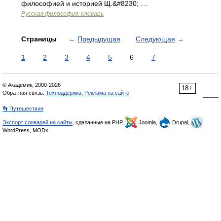
философией и историей Щ.&#8230; …
Русская философия: словарь
Страницы
←
Предыдущая
Следующая
→
1
2
3
4
5
6
7
© Академик, 2000-2026
18+
Обратная связь:
Техподдержка
,
Реклама на сайте
👣 Путешествия
Экспорт словарей на сайты
, сделанные на PHP,
Joomla,
Drupal,
WordPress, MODx.