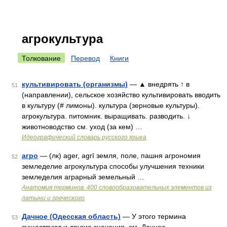
агрокультура
Толкование
Перевод
Книги
культивировать (организмы)
— ▲ внедрять ↑ в
51
(направлении), сельское хозяйство культивировать вводить
в культуру (# лимоны). культура (зерновые культуры).
агрокультура. питомник. выращивать. разводить. ↓
животноводство см. уход (за кем) …
Идеографический словарь русского языка
агро
— (лк) ager, agrī земля, поле, пашня агрономия
52
земледелие агрокультура способы улучшения техники
земледелия аграрный земельный …
Анатомия терминов. 400 словообразовательных элементов из
латыни и греческого
Дачное (Одесская область)
— У этого термина
53